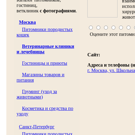
взаим
гостиниц,
испол
ветклиник
с фотографиями
.
хирур
живот
Москва
Питомники породистых
Оцените этот питомн
кошек
Ветеринарные клиники
и лечебницы
Сайт:
Гостиницы и приюты
Адреса и телефоны (н
г. Москва, ул. Школьная
Магазины товаров и
питания
Груминг (уход за
животными)
Косметика и средства по
уходу
Санкт-Петербург
Питомники породистых