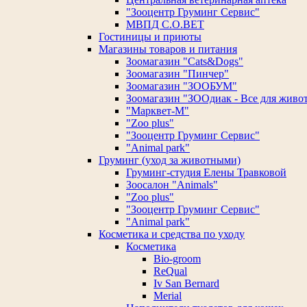
"Зооцентр Груминг Сервис"
МВПД С.О.ВЕТ
Гостиницы и приюты
Магазины товаров и питания
Зоомагазин "Cats&Dogs"
Зоомагазин "Пинчер"
Зоомагазин "ЗООБУМ"
Зоомагазин "ЗООдиак - Все для живо
"Марквет-М"
"Zoo plus"
"Зооцентр Груминг Сервис"
"Animal park"
Груминг (уход за животными)
Груминг-студия Елены Травковой
Зоосалон "Animals"
"Zoo plus"
"Зооцентр Груминг Сервис"
"Animal park"
Косметика и средства по уходу
Косметика
Bio-groom
ReQual
Iv San Bernard
Merial