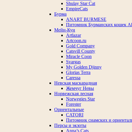
Shulay Star Cat
EmpireCats
Бурма
ANART BURMESE
Питомник Бурманских кошек A
Мейн-Кун
Artlazar
Artcoon.ru
Gold Company
Catsvill County
Miracle Coon
Svargas
My Golden Djinny
Glorias Terra
Caressa
Невская маскарадная
Жемчуг Невы
Норвежская лесная
Norwegies Star
Forester
Ориентальные
CATORI
Питомник сиамских и ориентал
Персы и экзоты
Anna’s Cats