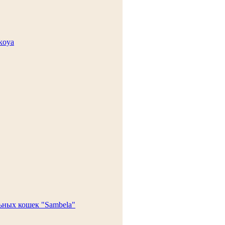
koya
ьных кошек "Sambela"