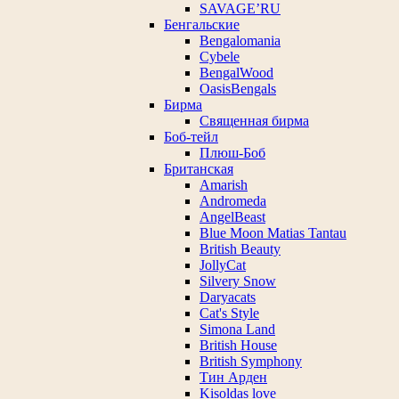
SAVAGE’RU
Бенгальские
Bengalomania
Cybele
BengalWood
OasisBengals
Бирма
Священная бирма
Боб-тейл
Плюш-Боб
Британская
Amarish
Andromeda
AngelBeast
Blue Moon Matias Tantau
British Beauty
JollyCat
Silvery Snow
Daryacats
Cat's Style
Simona Land
British House
British Symphony
Тин Арден
Kisoldas love