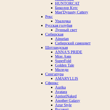
HUNTORCAT
Биколор Кэтс
Mag'Dynasty Cattery
Рекс
Уралочка
Русская голубая
Лунный свет
Сибирская
Ainurian
Сибирский самоцвет
Шотландская
ANNA'S PRIDE
Мон Ами
SuperFold
Golden Tale
Миледи
Сингапура
AMARYLLIS
Сфинкс
Aurika
Avatara
AprioriNaked
Another Galaxy
Azur Style
Русовит