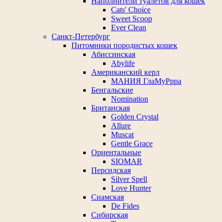
Наполнители туалетов для кошек
Cats' Choice
Sweet Scoop
Ever Clean
Санкт-Петербург
Питомники породистых кошек
Абиссинская
Abylife
Американский керл
МАНИЯ ГлаМуРрра
Бенгальские
Nomination
Британская
Golden Crystal
Allure
Muscat
Gentle Grace
Ориентальные
SIOMAR
Персидская
Silver Spell
Love Hunter
Сиамская
De Fides
Сибирская