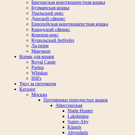
Британская короткошерстная кошка
Бурманская кошка
Уральский рекс
Донской сфинкс
Европейская короткошерстная кошка
Канадский сфинкс
Корниш-рекс
Курильский бобтейл
Ла-перм
Манчкин
Корма для кошек
Royal Canin
Purina
Whiskas
Hill's
Уход за питомцем
Каталог
Москва
Питомники породистых кошек
Абиссинская
Night Hunter
Lakshmina
Super-Aby
Kiparis
Abysolaris