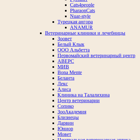
Cats4people
PharaonCats
Nuar-style
Турецкая ангора
ANAMUR
Ветеринарные клиники и лечебницы
Зоовет
Белый Клык
ООО Альбетта
Первомайский ветеринарный центр
АВЕРС
МИВ
Bona Mente
Беланта
Лекс
Алиса
Клиника на Талалихина
Центр ветеринарии
Сопико
ЗооАкадемия
Близнецы
Дарвин
Юниор
Мовет
Центральная ветеринарная аптека