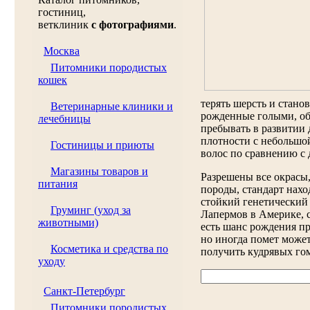
гостиниц,
ветклиник
с фотографиями
.
Москва
Питомники породистых
кошек
терять шерсть и стано
Ветеринарные клиники и
рожденные голыми, об
лечебницы
пребывать в развитии 
плотности с небольшо
Гостиницы и приюты
волос по сравнению с
Магазины товаров и
Разрешены все окрасы,
питания
породы, стандарт нахо
стойкий генетический
Груминг (уход за
Лапермов в Америке, 
животными)
есть шанс рождения пр
но иногда помет може
Косметика и средства по
получить кудрявых го
уходу
Санкт-Петербург
Питомники породистых